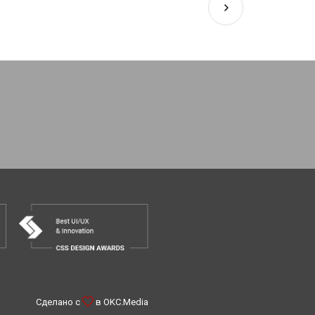
Сделано с
в
OKC.Media