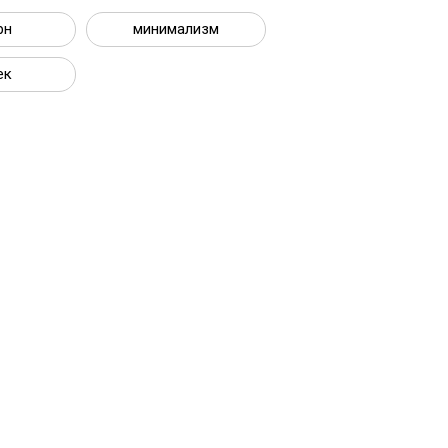
рн
минимализм
ек