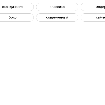
скандинавия
классика
моде
бохо
современный
хай-т