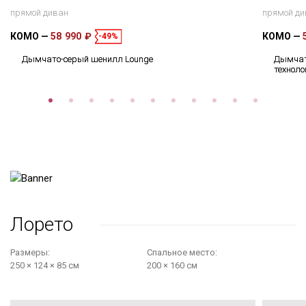
прямой диван
прямой ди
КОМО
58 990 ₽
КОМО
-49%
Дымчато-серый шенилл Lounge
Дымчат
техноло
Лорето
Размеры:
Cпальное место:
250 × 124 × 85 см
200 × 160 см