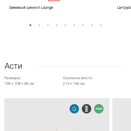
Бежевый шенилл Lounge
Цитрус
Асти
Размеры:
Cпальное место:
196 × 108 × 86 см
215 × 140 см