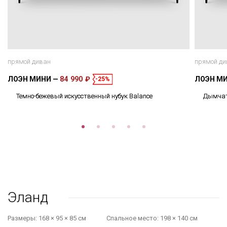
прямой диван
прямой ди
ЛОЭН МИНИ
84 990 ₽
ЛОЭН М
-25%
Темно-бежевый искусственный нубук Balance
Дымчато
Эланд
Размеры:
168 × 95 × 85 см
Cпальное место:
198 × 140 см