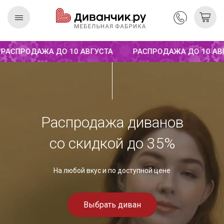
СПРОДАЖА ДО 10 АВГУСТА
РАСПРОДАЖА ДО 10 АВГУС
Скандинавская
REMIUM
коллекция
Распродажа диванов
со скидкой до 35%
На любой вкус и по доступной цене
Выбрать диван