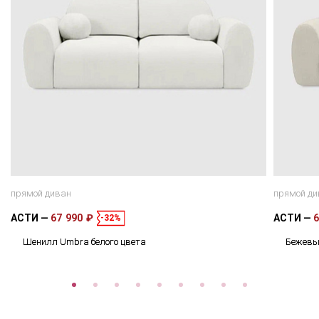
прямой диван
прямой ди
АСТИ
67 990 ₽
АСТИ
6
-32%
Шенилл Umbra белого цвета
Бежевы