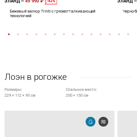
ЭЛАНД
49 990 ₽
ЭЛАНД
-42%
Бежевый велюр Triniti с грязеотталкивающей
Черно-
технологией
Лоэн в рогожке
Размеры:
Cпальное место:
229 × 112 × 95 см
200 × 150 см