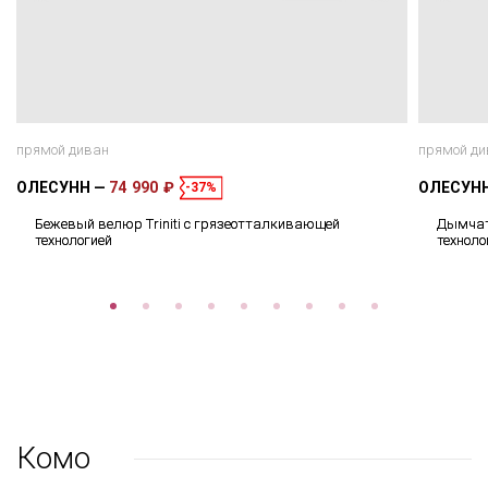
прямой диван
прямой ди
ОЛЕСУНН
74 990 ₽
ОЛЕСУН
-37%
Бежевый велюр Triniti с грязеотталкивающей
Дымчат
технологией
техноло
Комо