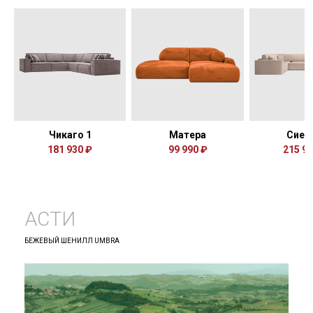
Чикаго 1
Матера
Сиен
181 930 ₽
99 990 ₽
215 92
АСТИ
БЕЖЕВЫЙ ШЕНИЛЛ UMBRA