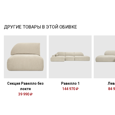
ДРУГИЕ ТОВАРЫ В ЭТОЙ ОБИВКЕ
Секция Равелло без
Равелло 1
Лев
локтя
144 970 ₽
84 
39 990 ₽