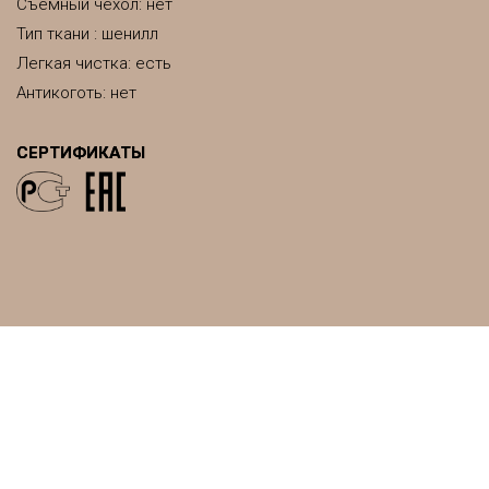
Съемный чехол: нет
Тип ткани : шенилл
Легкая чистка: есть
Антикоготь: нет
СЕРТИФИКАТЫ