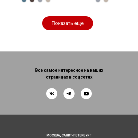
Спальное
Спальное
242 × 122 × 81
188 × 163 см
место
250 × 124 × 85
200 × 160 см
место
см
см
Показать еще
Все самое интересное на наших
страницах в соцсетях
МОСКВА,
САНКТ-ПЕТЕРБУРГ