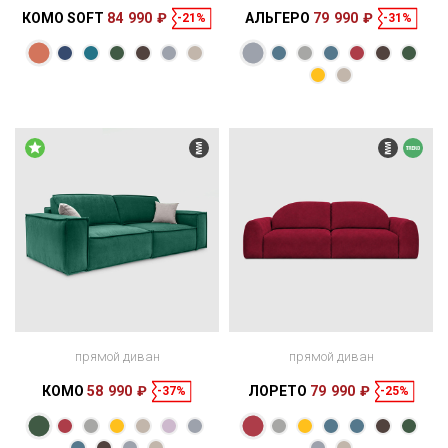
КОМО SOFT
84 990 ₽
АЛЬГЕРО
79 990 ₽
-21%
-31%
Размеры
Размеры
Спальное
Спальное
242 × 123 × 85
190 × 160 см
место
250 × 124 × 81
188 × 165 см
место
см
см
прямой диван
прямой диван
КОМО
58 990 ₽
ЛОРЕТО
79 990 ₽
-37%
-25%
Размеры
Размеры