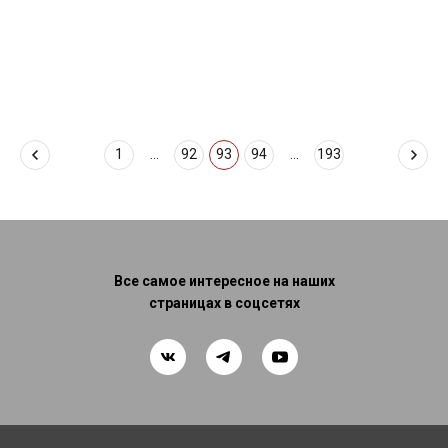
1
...
92
93
94
...
193
Все самое интересное на наших
страницах в соцсетях