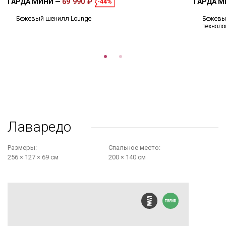
ГАРДА МИНИ
69 990 ₽
ГАРДА 
-44%
Бежевый шенилл Lounge
Бежевый
техноло
Лаваредо
Размеры:
Cпальное место:
256 × 127 × 69 см
200 × 140 см