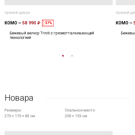
прямой диван
прямой ди
КОМО
58 990 ₽
КОМО
-37%
Бежевый велюр Triniti с грязеотталкивающей
Бежевы
технологией
Новара
Размеры:
Cпальное место:
270 × 170 × 83 см
200 × 153 см