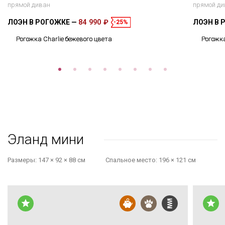
прямой диван
прямой ди
ЛОЭН В РОГОЖКЕ
84 990 ₽
ЛОЭН В 
-25%
Рогожка Charlie бежевого цвета
Рогожка
Эланд мини
Размеры:
147 × 92 × 88 см
Cпальное место:
196 × 121 см