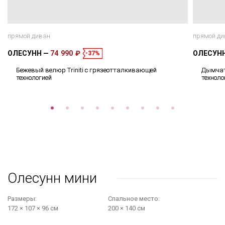
прямой диван
прямой ди
ОЛЕСУНН
74 990 ₽
ОЛЕСУН
-37%
Бежевый велюр Triniti с грязеотталкивающей
Дымчат
технологией
техноло
Олесунн мини
Размеры:
Cпальное место:
172 × 107 × 96 см
200 × 140 см