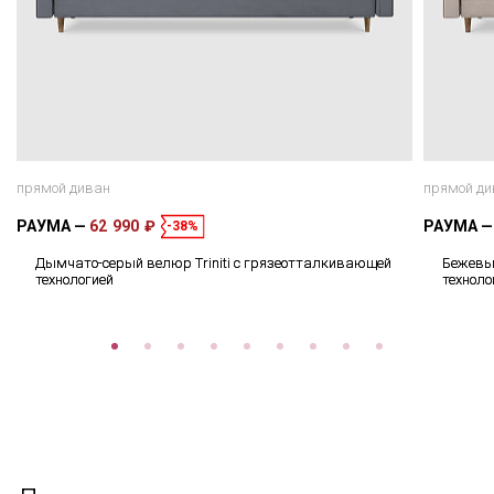
прямой диван
прямой ди
РАУМА
62 990 ₽
РАУМА
-38%
Дымчато-серый велюр Triniti с грязеотталкивающей
Бежевый
технологией
техноло