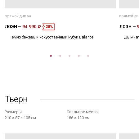
прямой диван
прямой ди
ЛОЭН
94 990 ₽
ЛОЭН
-28%
Темно-бежевый искусственный нубук Balance
Дымчато
Тьерн
Размеры:
Cпальное место:
210 × 87 × 105 см
186 × 120 см