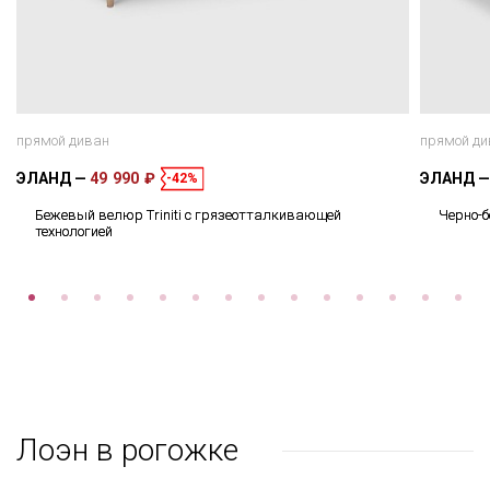
прямой диван
прямой ди
ЭЛАНД
49 990 ₽
ЭЛАНД
-42%
Бежевый велюр Triniti с грязеотталкивающей
Черно-
технологией
Лоэн в рогожке