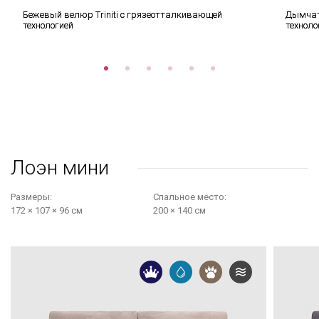
Бежевый велюр Triniti с грязеотталкивающей
Дымчат
технологией
техноло
Лоэн мини
Размеры:
Cпальное место:
172 × 107 × 96 см
200 × 140 см