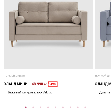
прямой диван
прямой ди
ЭЛАНД МИНИ
48 990 ₽
ЭЛАНД 
-49%
Бежевый микровелюр Velutto
Дымчат