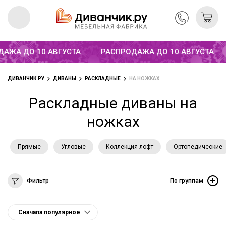
А ДО 10 АВГУСТА
РАСПРОДАЖА ДО 10 АВГУСТА
Скандинавская
REMIUM
коллекция
ДИВАНЧИК.РУ
ДИВАНЫ
РАСКЛАДНЫЕ
НА НОЖКАХ
Раскладные диваны на
ножках
Прямые
Угловые
Коллекция лофт
Ортопедические
Фильтр
По группам