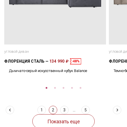
угловой диван
угловой д
ФЛОРЕНЦИЯ СТАЛЬ
134 990 ₽
ФЛОРЕН
-48%
Дымчато-серый искусственный нубук Balance
Темно-б
1
2
3
...
5