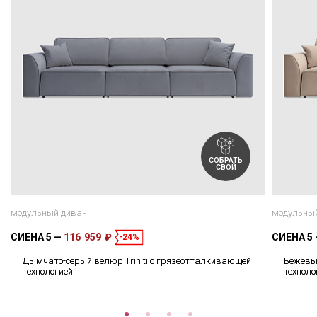
СОБРАТЬ
СВОЙ
модульный диван
модульны
СИЕНА 5
116 959 ₽
СИЕНА 5
-24%
Дымчато-серый велюр Triniti с грязеотталкивающей
Бежевый
технологией
техноло