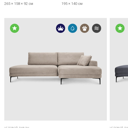
265 × 158 × 92 см
195 × 140 см
угловой диван
угловой д