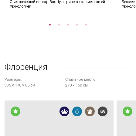
Светло-серый велюр Buddy с грязеотталкивающей
Бежевы
технологией
техноло
Флоренция
Размеры:
Cпальное место:
335 × 170 × 85 см
270 × 160 см