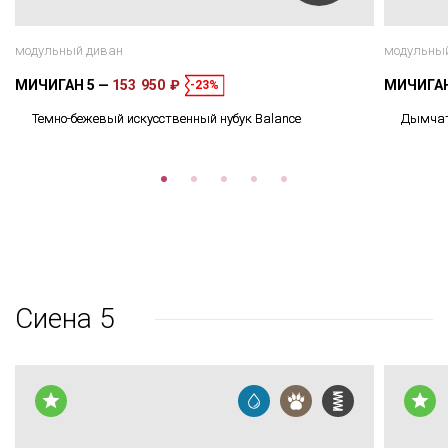
модульный диван
модульны
МИЧИГАН 5
153 950 ₽
МИЧИГА
-23%
Темно-бежевый искусственный нубук Balance
Дымчато
Сиена 5