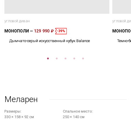
угловой диван
угловой д
МОНОПОЛИ
129 990 ₽
МОНОП
-39%
Дымчато-серый искусственный нубук Balance
Темно-б
Меларен
Размеры:
Cпальное место:
330 × 158 × 92 см
250 × 140 см