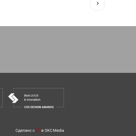
Сделано с
в
OKC.Media