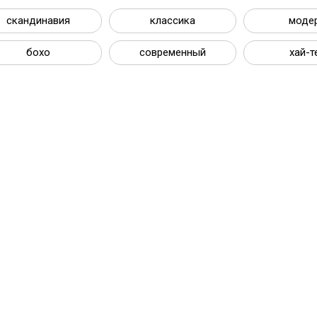
скандинавия
классика
моде
бохо
современный
хай-т