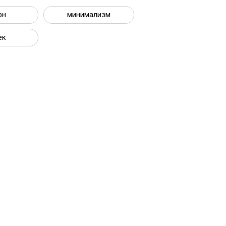
рн
минимализм
ек