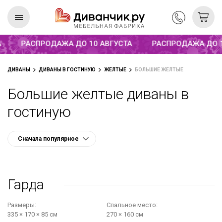
Распродажа до 10 августа
РАСПРОДАЖА ДО 10 АВГУСТА
РАСПРОДАЖА ДО 1
Скандинавская
REMIUM
ДИВАНЫ
ДИВАНЫ В ГОСТИНУЮ
ЖЕЛТЫЕ
БОЛЬШИЕ ЖЕЛТЫЕ
коллекция
Большие желтые диваны в
гостиную
Гарда
Размеры:
Cпальное место:
335 × 170 × 85 см
270 × 160 см