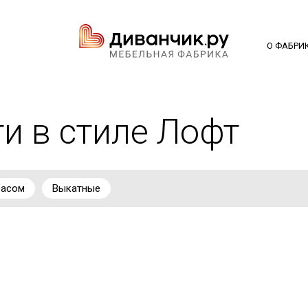
О ФАБРИ
и в стиле Лофт
расом
Выкатные