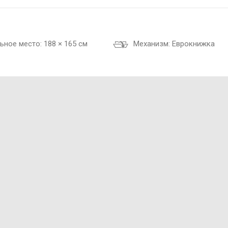
ьное место:
188 × 165 см
Механизм:
Еврокнижка