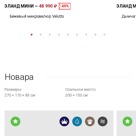
ЭЛАНД МИНИ
48 990 ₽
ЭЛАНД 
-49%
Бежевый микровелюр Velutto
Дымчат
Новара
Размеры:
Cпальное место:
270 × 170 × 83 см
200 × 153 см