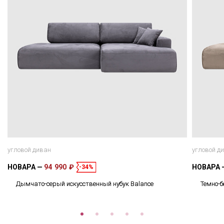
угловой диван
угловой д
НОВАРА
94 990 ₽
НОВАРА
-34%
Дымчато-серый искусственный нубук Balance
Темно-б