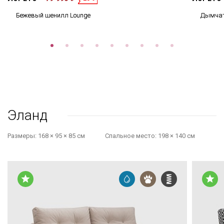
Бежевый шенилл Lounge
Дымчат
Эланд
Размеры:
168 × 95 × 85 см
Cпальное место:
198 × 140 см