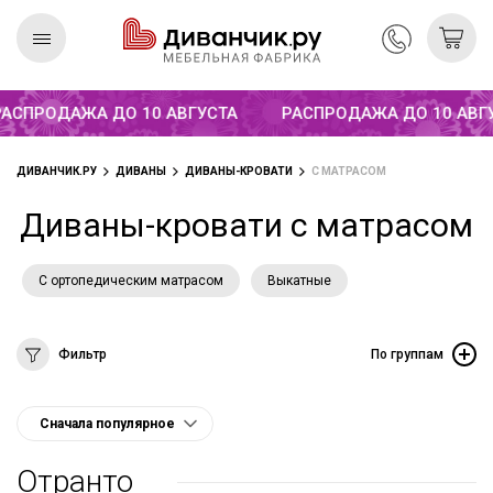
ПРОДАЖА ДО 10 АВГУСТА
РАСПРОДАЖА ДО 10 АВГУС
Скандинавская
REMIUM
коллекция
ДИВАНЧИК.РУ
ДИВАНЫ
ДИВАНЫ-КРОВАТИ
С МАТРАСОМ
Диваны-кровати с матрасом
С ортопедическим матрасом
Выкатные
Фильтр
По группам
Отранто