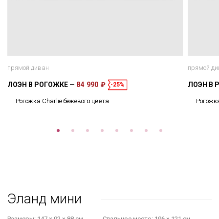
прямой диван
прямой ди
ЛОЭН В РОГОЖКЕ
84 990 ₽
ЛОЭН В 
-25%
Рогожка Charlie бежевого цвета
Рогожка
Эланд мини
Размеры:
147 × 92 × 88 см
Cпальное место:
196 × 121 см