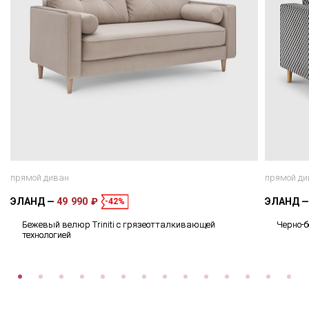
прямой диван
прямой ди
ЭЛАНД
49 990 ₽
ЭЛАНД
-42%
Бежевый велюр Triniti с грязеотталкивающей
Черно-
технологией