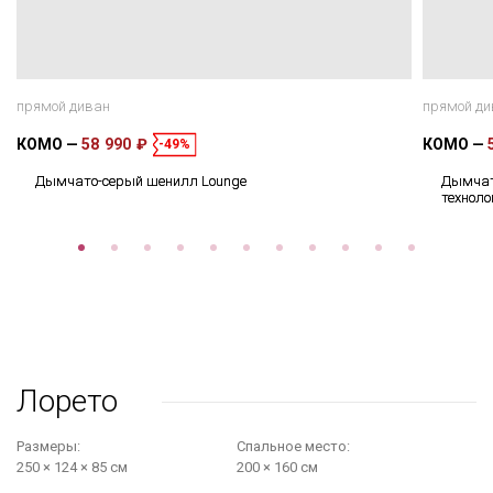
прямой диван
прямой ди
КОМО
58 990 ₽
КОМО
-49%
Дымчато-серый шенилл Lounge
Дымчат
техноло
Лорето
Размеры:
Cпальное место:
250 × 124 × 85 см
200 × 160 см