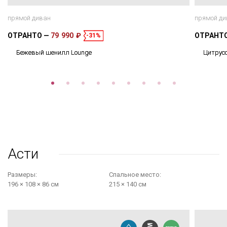
прямой диван
прямой ди
ОТРАНТО
79 990 ₽
ОТРАНТ
-31%
Бежевый шенилл Lounge
Цитрус
Асти
Размеры:
Cпальное место:
196 × 108 × 86 см
215 × 140 см