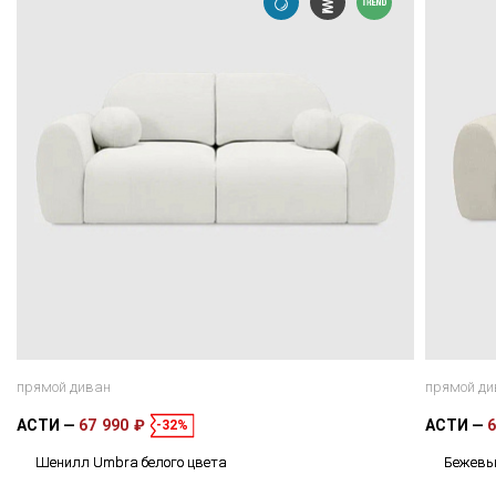
прямой диван
прямой ди
АСТИ
67 990 ₽
АСТИ
6
-32%
Шенилл Umbra белого цвета
Бежевы