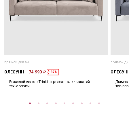
прямой диван
прямой ди
ОЛЕСУНН
74 990 ₽
ОЛЕСУН
-37%
Бежевый велюр Triniti с грязеотталкивающей
Дымчат
технологией
техноло