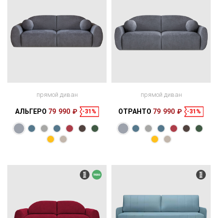
прямой диван
прямой диван
АЛЬГЕРО
79 990 ₽
ОТРАНТО
79 990 ₽
-31%
-31%
Размеры
Размеры
Спальное
Спальное
250 × 124 × 81
188 × 165 см
место
224 × 124 × 85
188 × 165 см
место
см
см