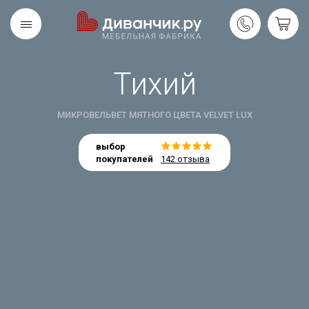
Тихий
Скандинавская
REMIUM
коллекция
МИКРОВЕЛЬВЕТ МЯТНОГО ЦВЕТА VELVET LUX
выбор
покупателей
142 отзыва