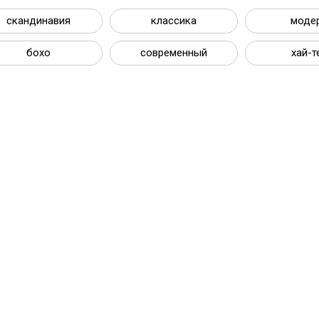
скандинавия
классика
моде
бохо
современный
хай-т