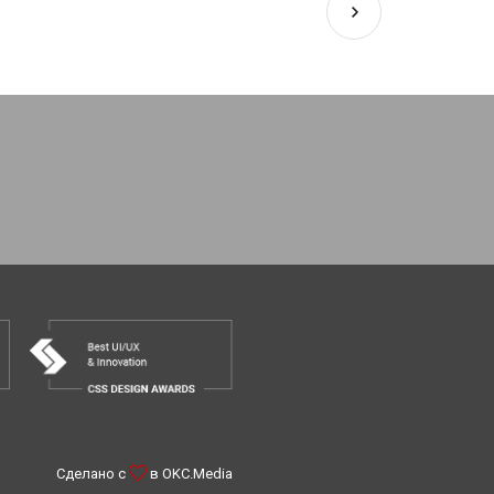
Сделано с
в
OKC.Media