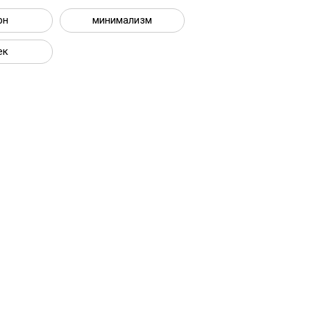
рн
минимализм
ек