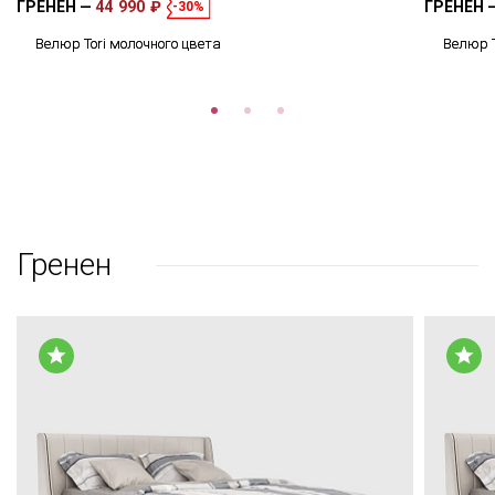
ГРЕНЕН
44 990 ₽
ГРЕНЕН
-30%
Велюр Tori молочного цвета
Велюр T
Гренен