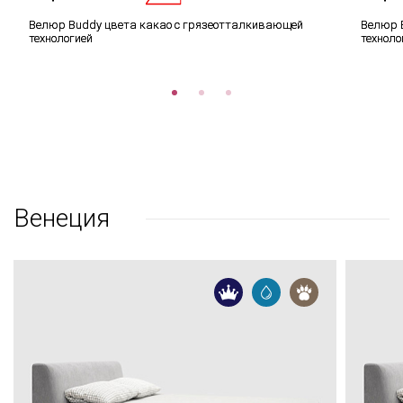
Велюр Buddy цвета какао с грязеотталкивающей
Велюр 
технологией
техноло
Венеция