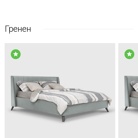
Гренен