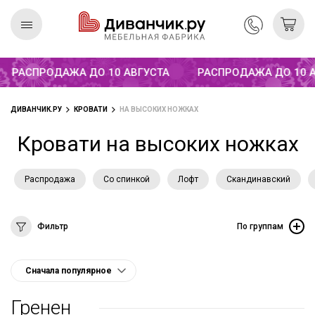
РАСПРОДАЖА ДО 10 АВГУСТА
РАСПРОДАЖА ДО 10 АВ
Скандинавская
REMIUM
коллекция
ДИВАНЧИК.РУ
КРОВАТИ
НА ВЫСОКИХ НОЖКАХ
Кровати на высоких ножках
Распродажа
Со спинкой
Лофт
Скандинавский
Фильтр
По группам
Гренен