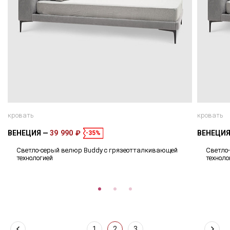
кровать
кровать
ВЕНЕЦИЯ
39 990 ₽
ВЕНЕЦИ
-35%
Светло-серый велюр Buddy с грязеотталкивающей
Светло
технологией
техноло
1
2
3