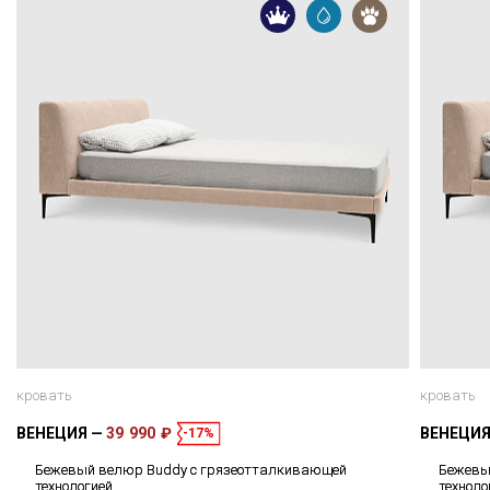
кровать
кровать
ВЕНЕЦИЯ
39 990 ₽
ВЕНЕЦИ
-17%
Бежевый велюр Buddy с грязеотталкивающей
Бежевы
технологией
техноло