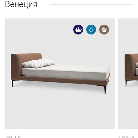
Венеция
кровать
кровать