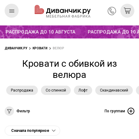
РАСПРОДАЖА ДО 10 АВГУСТА
РАСПРОДАЖА ДО 10 АВ
Скандинавская
REMIUM
коллекция
ДИВАНЧИК.РУ
КРОВАТИ
ВЕЛЮР
Кровати с обивкой из
велюра
Распродажа
Со спинкой
Лофт
Скандинавский
Фильтр
По группам