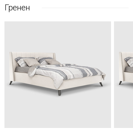
Гренен