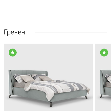
Гренен