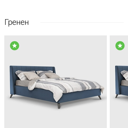
Гренен