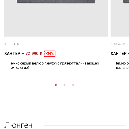
кровать
кровать
ХАНТЕР
72 990 ₽
ХАНТЕР
-34%
Темно-серый велюр Newton с грязеотталкивающей
Темно-
технологией
техноло
Люнген