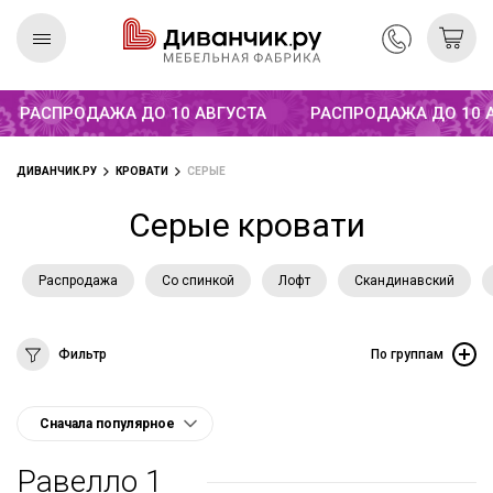
РАСПРОДАЖА ДО 10 АВГУСТА
РАСПРОДАЖА ДО 10 АВ
Скандинавская
REMIUM
коллекция
ДИВАНЧИК.РУ
КРОВАТИ
СЕРЫЕ
Серые кровати
Распродажа
Со спинкой
Лофт
Скандинавский
Фильтр
По группам
Равелло 1