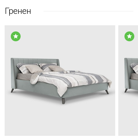
Гренен