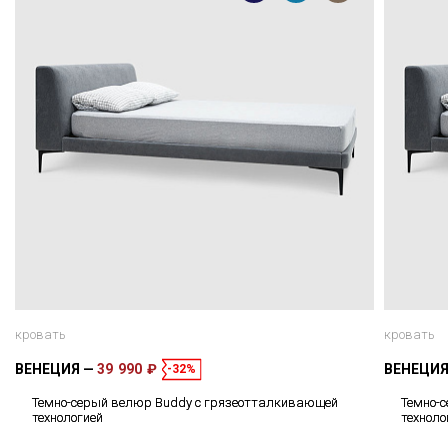
кровать
кровать
ВЕНЕЦИЯ
39 990 ₽
ВЕНЕЦИ
-32%
Темно-серый велюр Buddy с грязеотталкивающей
Темно-
технологией
техноло