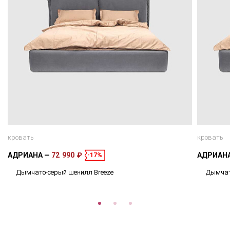
кровать
кровать
АДРИАНА
72 990 ₽
АДРИАН
-17%
Дымчато-серый шенилл Breeze
Дымчат