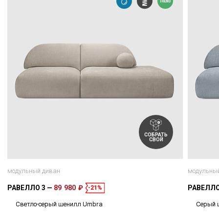
СОБРАТЬ
СВОЙ
модульный диван
модульны
РАВЕЛЛО 3
89 980 ₽
РАВЕЛЛО
-21%
Светло-серый шенилл Umbra
Cерый 