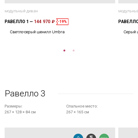
модульный диван
модульны
РАВЕЛЛО 1
144 970 ₽
РАВЕЛЛО
-19%
Светло-серый шенилл Umbra
Cерый 
Равелло 3
Размеры:
Cпальное место:
267 × 128 × 84 см
267 × 165 см