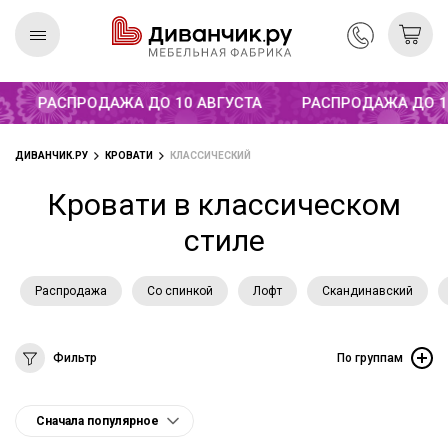
РАСПРОДАЖА ДО 10 АВГУСТА
РАСПРОДАЖА ДО 10 А
Скандинавская
REMIUM
коллекция
ДИВАНЧИК.РУ
КРОВАТИ
КЛАССИЧЕСКИЙ
Кровати в классическом
стиле
Распродажа
Со спинкой
Лофт
Скандинавский
Фильтр
По группам