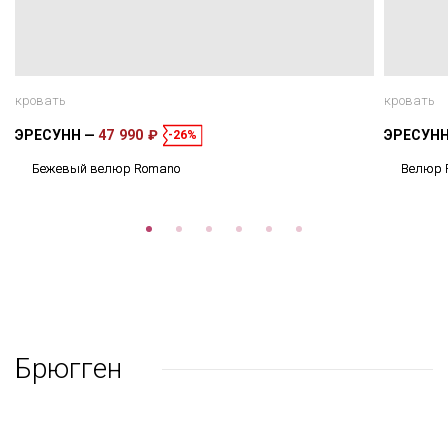
кровать
кровать
ЭРЕСУНН
47 990 ₽
ЭРЕСУН
-26%
Бежевый велюр Romano
Велюр 
Брюгген