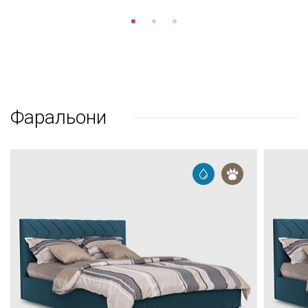
Фаральони