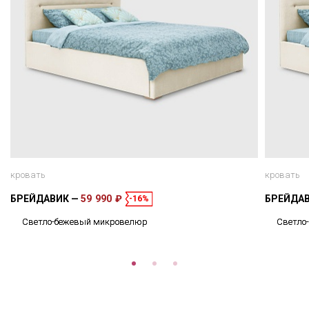
кровать
кровать
БРЕЙДАВИК
59 990 ₽
БРЕЙДА
-16%
Светло-бежевый микровелюр
Светло