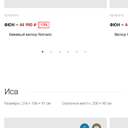
кровать
кровать
ФЮН
44 990 ₽
ФЮН
4
-13%
Бежевый велюр Romano
Велюр 
Иса
Размеры:
216 × 106 × 91 см
Cпальное место:
200 × 90 см