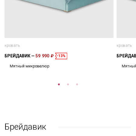
кровать
кровать
БРЕЙДАВИК
59 990 ₽
БРЕЙДА
-13%
Мятный микровелюр
Мятный
Брейдавик