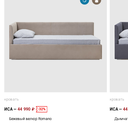
кровать
кровать
ИСА
44 990 ₽
ИСА
44
-32%
Бежевый велюр Romano
Дымчат