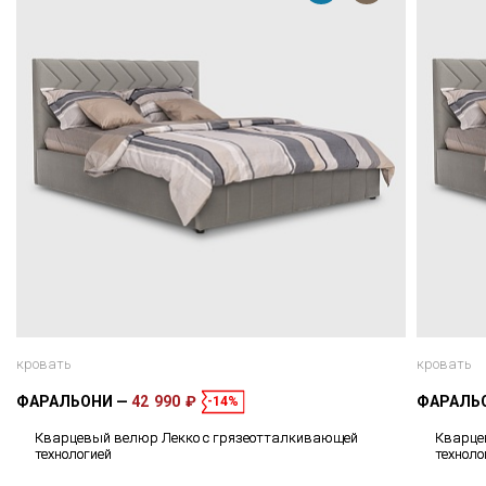
кровать
кровать
ФАРАЛЬОНИ
42 990 ₽
ФАРАЛЬ
-14%
Кварцевый велюр Лекко с грязеотталкивающей
Кварце
технологией
техноло