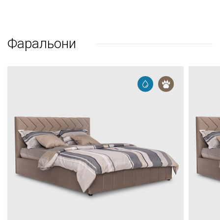
Фаральони