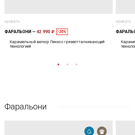
кровать
кровать
ФАРАЛЬОНИ
42 990 ₽
ФАРАЛЬ
-20%
Карамельный велюр Лекко с грязеотталкивающей
Караме
технологией
техноло
Фаральони