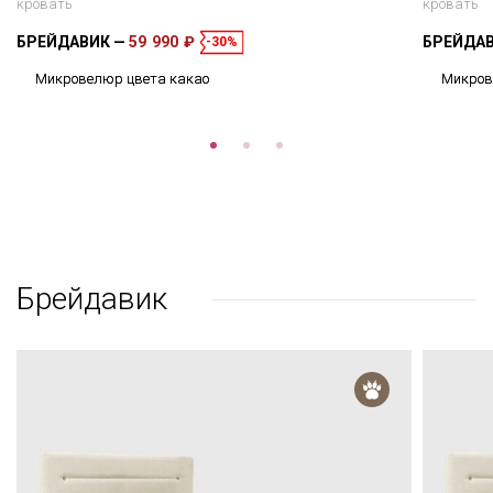
кровать
кровать
БРЕЙДАВИК
59 990 ₽
БРЕЙДА
-30%
Микровелюр цвета какао
Микров
Брейдавик