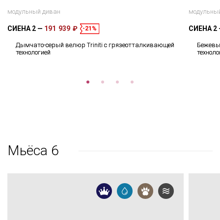
модульный диван
модульны
СИЕНА 2
191 939 ₽
СИЕНА 2
-21%
Дымчато-серый велюр Triniti с грязеотталкивающей
Бежевый
технологией
техноло
Мьёса 6