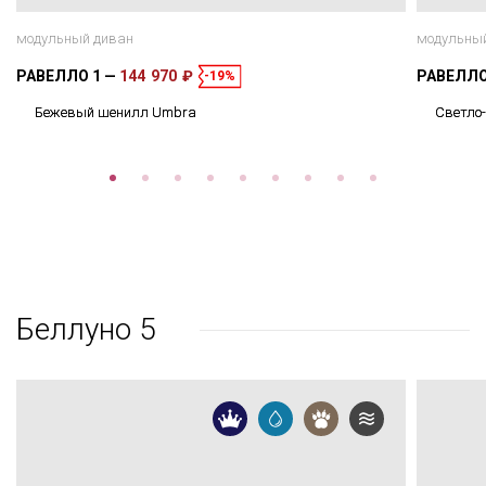
модульный диван
модульны
РАВЕЛЛО 1
144 970 ₽
РАВЕЛЛО
-19%
Бежевый шенилл Umbra
Светло
Беллуно 5