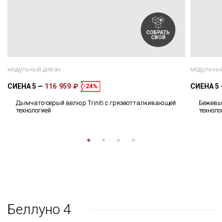
СОБРАТЬ
СВОЙ
модульный диван
модульны
СИЕНА 5
116 959 ₽
СИЕНА 5
-24%
Дымчато-серый велюр Triniti с грязеотталкивающей
Бежевый
технологией
техноло
Беллуно 4