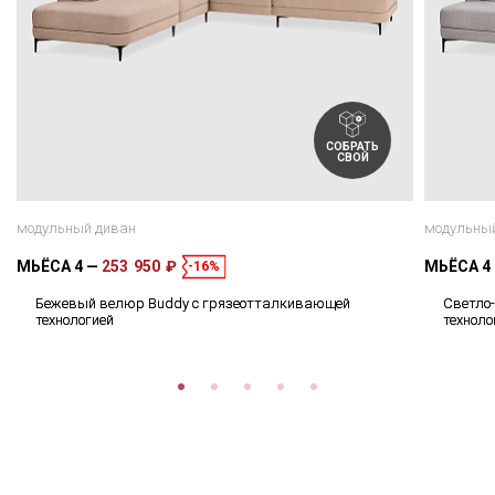
СОБРАТЬ
СВОЙ
модульный диван
модульны
МЬЁСА 4
253 950 ₽
МЬЁСА 4
-16%
Бежевый велюр Buddy с грязеотталкивающей
Светло
технологией
техноло