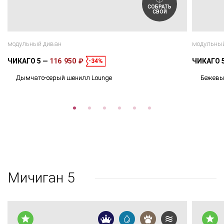
СОБРАТЬ
СВОЙ
модульный диван
модульны
ЧИКАГО 5
116 950 ₽
ЧИКАГО 
-34%
Дымчато-серый шенилл Lounge
Бежевы
Мичиган 5