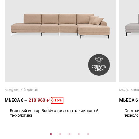
СОБРАТЬ
СВОЙ
модульный диван
модульны
МЬЁСА 6
210 960 ₽
МЬЁСА 6
-16%
Бежевый велюр Buddy с грязеотталкивающей
Светло
технологией
техноло