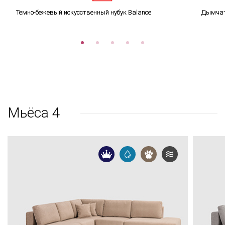
Темно-бежевый искусственный нубук Balance
Дымчато
Мьёса 4