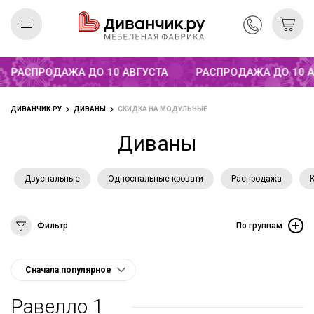
РАСПРОДАЖА ДО 10 АВГУСТА
РАСПРОДАЖА ДО 10 АВГ
Скандинавская
REMIUM
коллекция
ДИВАНЧИК.РУ
ДИВАНЫ
СКИДКА НА МОДУЛЬНЫЕ
Диваны
Двуспальные
Односпальные кровати
Распродажа
Фильтр
По группам
Равелло 1