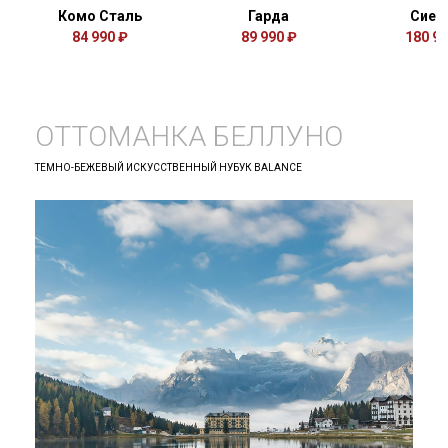
Комо Сталь
Гарда
Сиен
84 990 ₽
89 990 ₽
180 94
ОТТОМАНКА БЕЛЛУНО
ТЕМНО-БЕЖЕВЫЙ ИСКУССТВЕННЫЙ НУБУК BALANCE