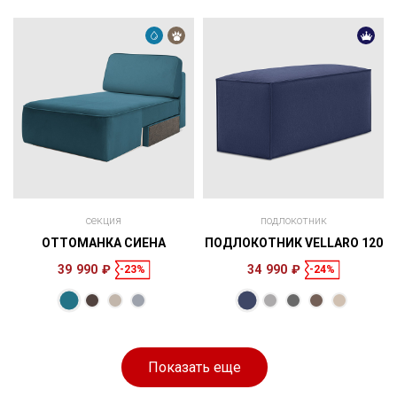
см
секция
подлокотник
ОТТОМАНКА СИЕНА
ПОДЛОКОТНИК VELLARO 120
39 990 ₽
34 990 ₽
-23%
-24%
Размеры
Размеры
167 × 86 × 95
120 × 50 × 45
см
см
Показать еще