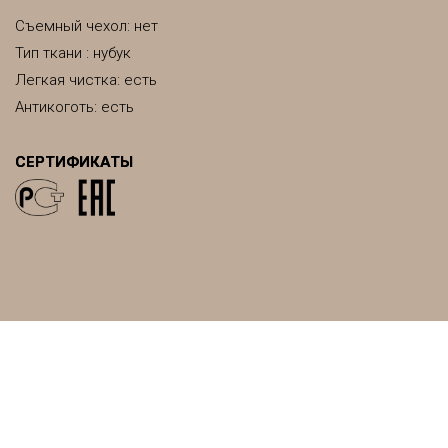
Съемный чехол: нет
Тип ткани : нубук
Легкая чистка: есть
Антикоготь: есть
СЕРТИФИКАТЫ