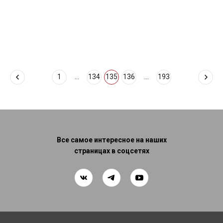
1
...
134
135
136
...
193
Все самое интересное на наших
страницах в соцсетях