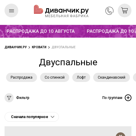
РАСПРОДАЖА ДО 10 АВГУСТА
РАСПРОДАЖА ДО 10 АВ
Скандинавская
REMIUM
коллекция
ДИВАНЧИК.РУ
КРОВАТИ
ДВУСПАЛЬНЫЕ
Двуспальные
Распродажа
Со спинкой
Лофт
Скандинавский
Фильтр
По группам