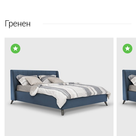
Гренен