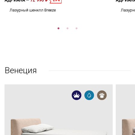
АДРИАНА
72 990 ₽
АДРИАН
-29%
Лазурный шенилл Breeze
Лазурн
Венеция