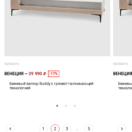
кровать
кровать
ВЕНЕЦИЯ
39 990 ₽
ВЕНЕЦИ
-17%
Бежевый велюр Buddy с грязеотталкивающей
Бежевы
технологией
техноло
1
2
3
...
5