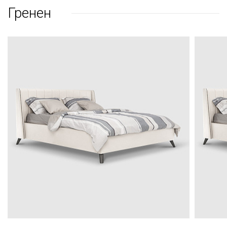
Гренен