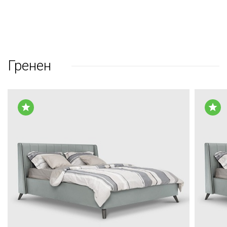
Гренен