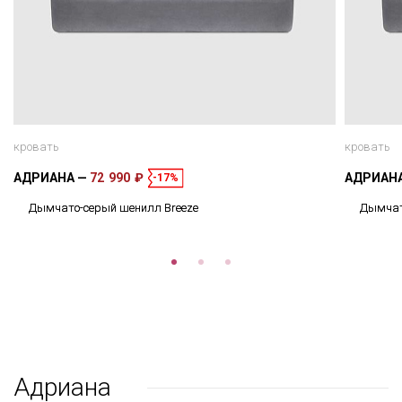
кровать
кровать
АДРИАНА
72 990 ₽
АДРИАН
-17%
Дымчато-серый шенилл Breeze
Дымчат
Адриана