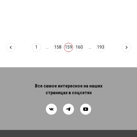
1
...
158
159
160
...
193
Все самое интересное на наших
страницах в соцсетях