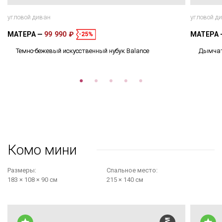
угловой диван
угловой д
МАТЕРА
99 990 ₽
МАТЕРА
-25%
Темно-бежевый искусственный нубук Balance
Дымчато
Комо мини
Размеры:
Cпальное место:
183 × 108 × 90 см
215 × 140 см