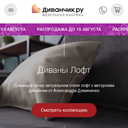
 АВГУСТА
РАСПРОДАЖА ДО 10 АВГУСТА
РАСПРОД
Скандинавская
REMIUM
коллекция
Диваны Лофт
Диваны в супер-актуальном стиле лофт с авторским
дизайном от Александра Деминенко
Смотреть коллекцию