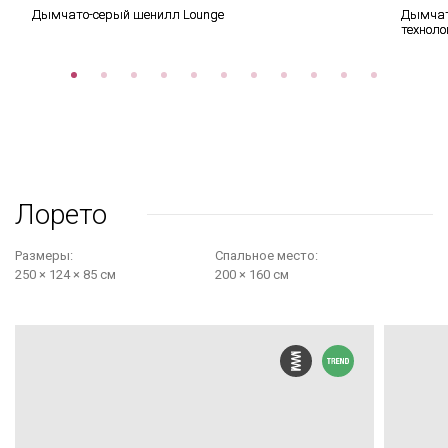
Дымчато-серый шенилл Lounge
Дымчат
техноло
Лорето
Размеры:
Cпальное место:
250 × 124 × 85 см
200 × 160 см