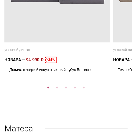
угловой диван
угловой д
НОВАРА
94 990 ₽
НОВАРА
-34%
Дымчато-серый искусственный нубук Balance
Темно-б
Матера