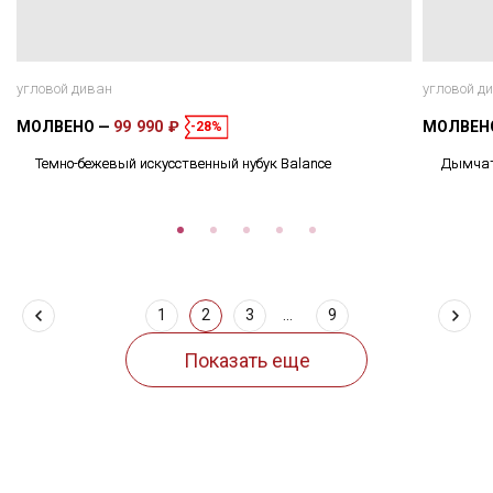
угловой диван
угловой д
МОЛВЕНО
99 990 ₽
МОЛВЕН
-28%
Темно-бежевый искусственный нубук Balance
Дымчато
1
2
3
...
9