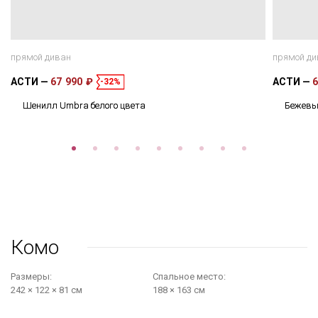
прямой диван
прямой ди
АСТИ
67 990 ₽
АСТИ
6
-32%
Шенилл Umbra белого цвета
Бежевы
Комо
Размеры:
Cпальное место:
242 × 122 × 81 см
188 × 163 см