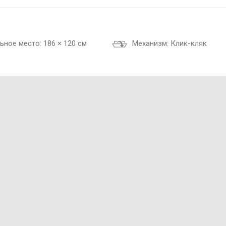
ьное место:
186 × 120 см
Механизм:
Клик-кляк