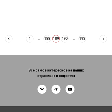
1
...
188
189
190
...
193
Все самое интересное на наших
страницах в соцсетях